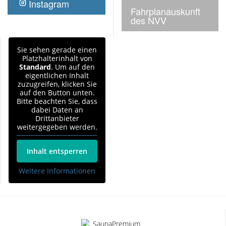
Instagram
Fahrplanauskunft
des NVV
Sie sehen gerade einen
Platzhalterinhalt von
Standard
. Um auf den
eigentlichen Inhalt
zuzugreifen, klicken Sie
auf den Button unten.
Bitte beachten Sie, dass
dabei Daten an
Drittanbieter
weitergegeben werden.
Inhalt entsperren
Weitere Informationen