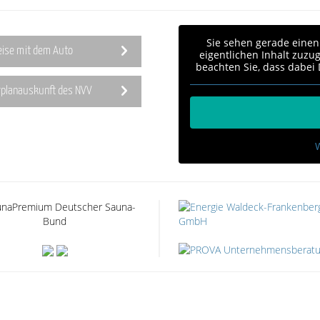
Sie sehen gerade einen
eise mit dem Auto
eigentlichen Inhalt zuzug
beachten Sie, dass dabei
rplanauskunft des NVV
W