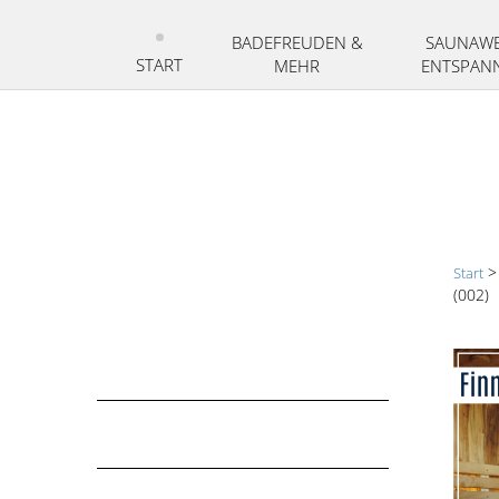
Zum
Inhalt
BADEFREUDEN &
SAUNAWE
springen
START
MEHR
ENTSPAN
Start
Saunawelt &
(002)
Entspannung
SAUNAWELT &
ENTSPANNUNG
AUFGUSSPLAN