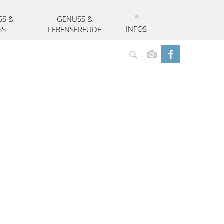
SS &
GENUSS &
INFOS
SS
LEBENSFREUDE
Suchen
r