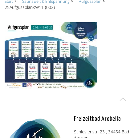
>
>
>
Start
Saunawelt & Entspannung
Aufgussplan
25AufgussplanKW11 (002)
Freizeitbad Arobella
Schlesienstr. 23 , 34454 Bad
Arolsen