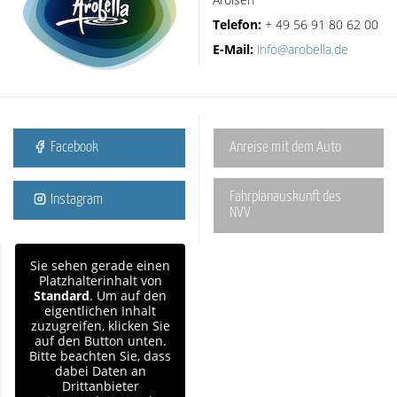
Telefon:
+ 49 56 91 80 62 00
E-Mail:
info@arobella.de
Facebook
Anreise mit dem Auto
Fahrplanauskunft des
Instagram
NVV
Sie sehen gerade einen
Platzhalterinhalt von
Standard
. Um auf den
eigentlichen Inhalt
zuzugreifen, klicken Sie
auf den Button unten.
Bitte beachten Sie, dass
dabei Daten an
Drittanbieter