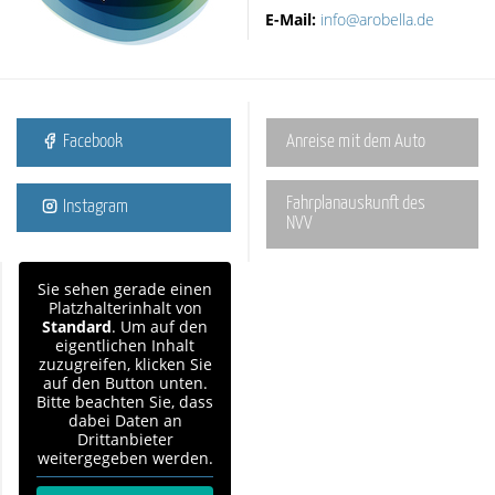
E-Mail:
info@arobella.de
Facebook
Anreise mit dem Auto
Fahrplanauskunft des
Instagram
NVV
Sie sehen gerade einen
Platzhalterinhalt von
Standard
. Um auf den
eigentlichen Inhalt
zuzugreifen, klicken Sie
auf den Button unten.
Bitte beachten Sie, dass
dabei Daten an
Drittanbieter
weitergegeben werden.