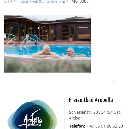
>
>
_MG_8885
Start
Saunawelt & Entspannung
Freizeitbad Arobella
Schlesienstr. 23 , 34454 Bad
Arolsen
Telefon:
+ 49 56 91 80 62 00