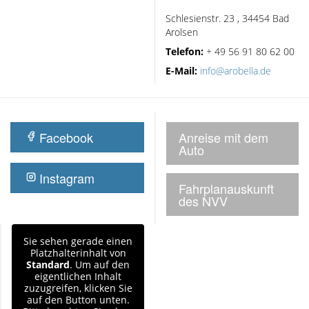
Schlesienstr. 23 , 34454 Bad
Arolsen
Telefon:
+ 49 56 91 80 62 00
E-Mail:
info@arobella.de
Facebook
Anreise mit dem
Auto
Instagram
Fahrplanauskunft
des NVV
Sie sehen gerade einen
Platzhalterinhalt von
Standard
. Um auf den
eigentlichen Inhalt
zuzugreifen, klicken Sie
auf den Button unten.