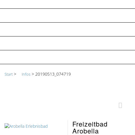
BARRIEREFREIHEIT
GALERIE
DATENSCHUTZ
KLIMASCHUTZ
IMPRESSUM
>
>
20190513_074719
Start
Infos
Freizeitbad
Arobella