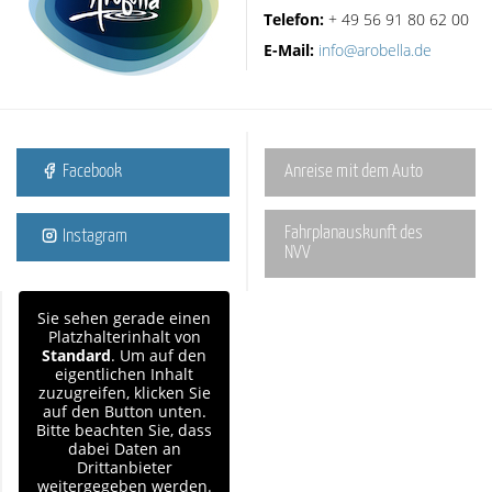
Telefon:
+ 49 56 91 80 62 00
E-Mail:
info@arobella.de
Facebook
Anreise mit dem Auto
Fahrplanauskunft des
Instagram
NVV
Sie sehen gerade einen
Platzhalterinhalt von
Standard
. Um auf den
eigentlichen Inhalt
zuzugreifen, klicken Sie
auf den Button unten.
Bitte beachten Sie, dass
dabei Daten an
Drittanbieter
weitergegeben werden.