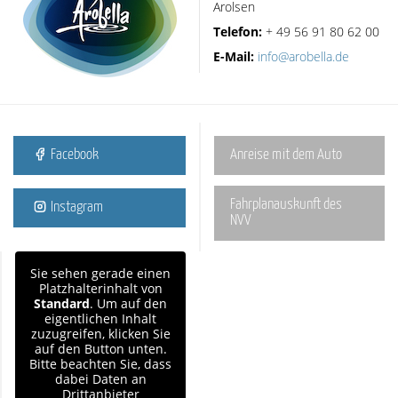
Arolsen
Telefon:
+ 49 56 91 80 62 00
E-Mail:
info@arobella.de
Facebook
Anreise mit dem Auto
Fahrplanauskunft des
Instagram
NVV
Sie sehen gerade einen
Platzhalterinhalt von
Standard
. Um auf den
eigentlichen Inhalt
zuzugreifen, klicken Sie
auf den Button unten.
Bitte beachten Sie, dass
dabei Daten an
Drittanbieter